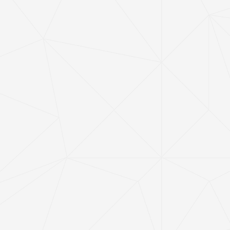
按照《湖北省支柱产业细分领域隐形冠军企业培育工程实施方
案》（鄂经信产业〔2017〕103号）要求，省经信厅组织开展
了第三批支柱产业细分领域隐形冠军企业评审工作。经企业自
主申报，地方经信部门推荐和专家评审，并征求应急、生态环
境和科技部门意见，报经省政府同意，现将全省第三批支柱产
业细分领域隐形冠军企业名单予以公布。
2021-03-12
5年前