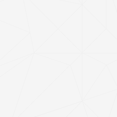
恭喜我公司被列入“瞪羚”企业名单
近日，从省科技厅获悉，在第一批入库湖北省科创&ldquo;新物
种&rdquo;企业中，仙桃市有8家企业被列入&ldquo;瞪羚
&rdquo;企业名单，我公司为其中之一，瞪羚企业是进入快速增
长阶段的创新型企业，也是&ldquo;高成长企业&rdquo;，是创新
发展的典型代表 来源：仙桃日报