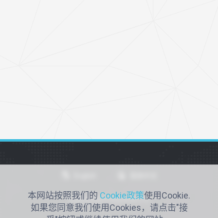
恭喜我公司获得“2020年度外贸出口突出贡献企
业”荣誉称号
2020年新冠疫情爆发，作为仙桃本土防疫物资重要生产企业之
一，我司积极响应政府号召，克服各项困难快速复工复产，不
仅保质保量且超额完成政府各项分配指标。同时我们积极响应
国内外客户需求，在确保满足老客户订单前提下顺利完成新客
户需求。最终我们取得了由湖北省仙桃市政府颁发的
&ldquo;2020年度外贸出口突出贡献企业&rdquo;荣誉称号。永
2021-02-10
5年前
利公司作为一家负责任的企业，公司创始人充分展示了企业家
的情怀与
English
简体中文
本网站按照我们的
Cookie政策
使用Cookie.
仙桃永利医疗用品有限公司
如果您同意我们使用Cookies，请点击"接